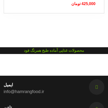
425,000
تومان
محصولات غذایی آماده طبخ همرنگ فود
ایمیل
info@hamrangfood.ir
تلفن