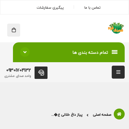
تماس با ما
پیگیری سفارشات
تمام دسته بندی ها
09301704132
واحد صدای مشتری
صفحه اصلی
پیاز داغ خلالی ع�...