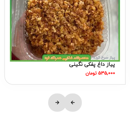
پیاز سرخ کرده
پیاز داغ پفکی نگینی
535,000
تومان