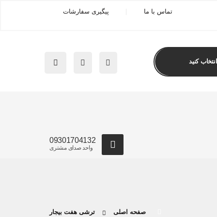
تماس با ما
پیگیری سفارشات
09301704132
واحد صدای مشتری
صفحه اصلی
ترشی هفت بیجار