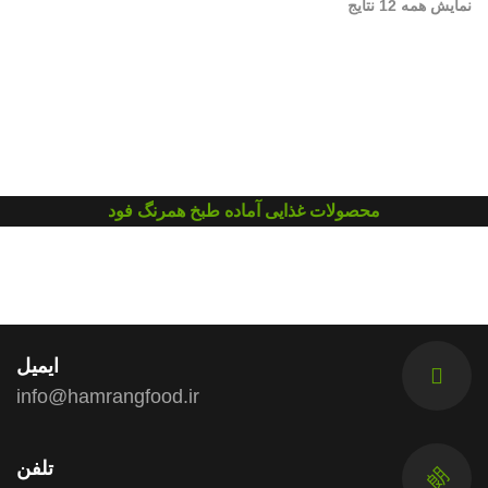
نمایش همه 12 نتایج
محصولات غذایی آماده طبخ همرنگ فود
ایمیل
info@hamrangfood.ir
تلفن