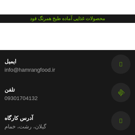
محصولات غذایی آماده طبخ همرنگ فود
ایمیل
info@hamrangfood.ir
تلفن
09301704132
آدرس کارگاه
گیلان، رشت، خمام