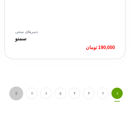
دسرهای سنتی
سمنو
190,000
تومان
۷
۶
۵
۴
۳
۲
۱