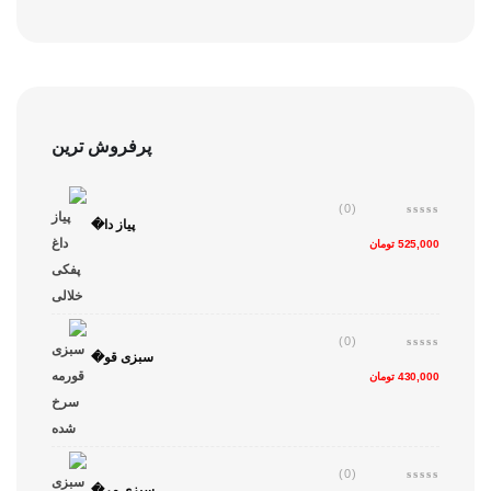
پرفروش ترین
(0)
پیاز دا�
525,000
تومان
(0)
سبزی قو�
430,000
تومان
(0)
سبزی مر�