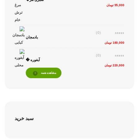
95,000
تومان
(0)
بادمجان
180,000
تومان
(0)
آبغوره �
220,000
تومان
مشاهده همه
سبد خرید