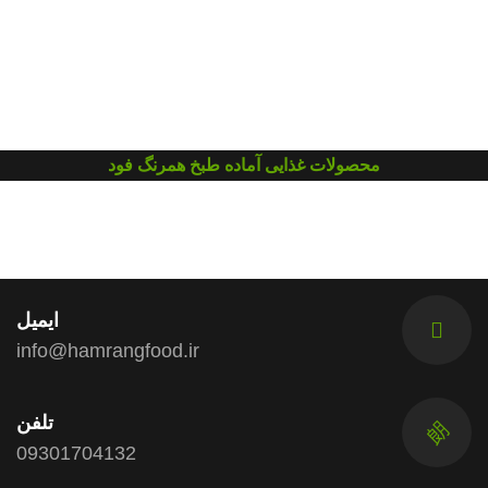
محصولات غذایی آماده طبخ همرنگ فود
ایمیل
info@hamrangfood.ir
تلفن
09301704132